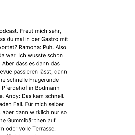
Arbeit an sich. Ja, und ich habe dann schon auch mal so einen Satz gesagt Entweder mache ich jetzt einen Master oder ich mache ein eigenes Restaurant. Das war halt, auch wenn es nur so dahingesagt war. Aber es war schon irgendwie so ein Traum. Aber jetzt nichts, was ich sagen würde. Ja, das habe ich jetzt forciert. Das war jetzt nicht, dass ich gesagt okay, da muss jetzt irgendwie was passieren. Aber meistens ist es ja das Beste, was man tun kann. Einfach laufen lassen. Andy: Ja, das hast du. Mit fünf und zwanzig hast du dich dann quasi selbstständig gemacht. Ramona: Ja. Andy: Wie war das so vom Gefühl her. Also das ist ja, wie du gerade gesagt hast. Bist du da eher so ein bisschen naiv rangegangen und hast gedacht schauen wir mal, was passiert? Oder hast du dir da schon Gedanken gemacht, wie kann das funktionieren, wie ist das für die Zukunft usw. Ramona: Ich glaube, wenn ich mir die Gedanken gemacht hätte, wie das in der Zukunft ist, dann hätte ich es nicht gemacht. Aber da ich nicht so ein nicht der Typ bin, der sich da viele Gedanken macht, bin ich da einfach ins kalte Wasser gesprungen und hab gedacht, es läuft schon irgendwie. Es war aufregend, es war spannend, es war neu und ich liebe neue Sachen. Ich mag es, mich irgendwo reinzufuchsen oder auch von anderen Menschen zu lernen. Und das hat dann tatsächlich stattgefunden. Also es war ein Reinkommen in einen bestehenden Betrieb und habe gelernt von meinen Mitarbeitern tatsächlich wie die Abläufe sind und dann natürlich im nächsten Stepp optimiert. Andy: Hast du da auch mal in der Küche gearbeitet oder hast du da mal im Service ausgeholfen? Ramona: Tatsächlich alles? Ja, es gab dann die Momente, wo dann ein Mitarbeiter gesagt hat Ja, er hat schon Urlaub eingereicht. Und dadurch, dass es eine Übernahme war, musste man das einfach akzeptieren. Und dann stand man halt mal kurz in der Küche und hat Pizza gebacken. Das gab es auch. Und natürlich Service. Eigentlich rund um die uhr Bar Service bei den Gästen sein. Andy: Ja, Wahnsinn. Spannend. Jetzt ist es ja auch wahrscheinlich so, wenn man so einen Gastraum oder so ein Restaurant anmietet oder pachtet. Das sind ja meistens auch keine Einjahresverträge, oder? Ramona: Nee, meistens ein bisschen länger. Andy: Okay, das heißt schon durchaus. Dann bewusst eine Unterschr