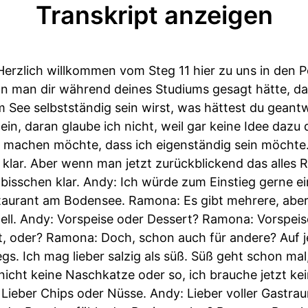
Transkript anzeigen
 Spanisch gelernt habe, in der Schule und auch im Studium. Und bin dann nach Teneriffa gegangen. Genau. Andy: Sehr schön. Was hast du da genau gemacht? Ramona: Immobilien. Andy: Ach ja, Spannend. Und dann hast du quasi international Business studiert und hast auch so ein Marketing Einschlag so ein bisschen gehabt. Ramona: Genau. Andy: Ist es Marketingthema? Und das, was du dort gelernt hast im Studium ist es immer noch was, wovon du jetzt noch profitierst und was du anwendest oder wo du dich daran erinnerst. Ramona: Ja, definitiv, würde ich sagen. Also auch des Mindset, dass man damals so ein bisschen, wie soll man das sagen, mitbekommen hat von den Profs. Da muss man natürlich auch Glück haben. War auf jeden Fall eine gute Sache und muss ich sagen, das ist so das Wichtigste, was mich da begleitet. Das offene Marketing und einfach immer was Neues zu machen und auch auch in Bezug auf KI zum Beispiel nicht einfach sagen wir sind ein Restaurant. Wie soll das funktionieren mit KI? Natürlich funktioniert das. Man kann auch einfach mal einfache Fragen stellen, wo man jetzt gerade keine Antwort drauf hat. Und ich glaube auch, ob es jetzt richtig oder falsch ist, das spielt gar keine Rolle. Aber einfach ein Stück weiterdenken. In dem Moment Andy: Spannend. Das heißt, hast du da ein konkretes Beispiel? Wenn du jetzt daran denkst, wie du KI im Alltag in deinem Restaurant nutzt? Ramona: Auch gerade in Bezug auf Marketing. Man hat eine Idee und hat keine Ahnung im ersten Moment, wie man das ausreifen soll, stellt einfach eine Frage. Natürlich ist auch immer die Frage, wie man die Frage stellt. Da bekommt man dann dementsprechend die Antworten auch. Und da kriegt man dann einfach vielleicht auch so ein paar Tipps, wo man dann weiterspinnen kann, ohne dass es jetzt auch richtig oder falsch sein muss. Wie immer halt bei KI. Das ist ja immer auch so ein Thema. Das muss man ja für sich selber entscheiden, was richtig und was falsch ist. Gerade beim Marketing und wie man das weiter ausbauen kann. Andy: Rezeptinspiration? Ramona: Definitiv. Auch wenn man mal nicht weiter weiß. Wenn da jetzt ein Gericht hat und ich sage okay, wir brauchen jetzt noch irgendeine Komponente. Mir fällt keine ein. Dann schreibe ich meine Idee da rein und dann sagt er mir ABC zum Beispiel. Und dann ist es auf jeden Fall auch eine gute Sache, wo man mit arbeiten kann. Andy: Ja, Cool, Jetzt hattest du ja dann mit diesem Studium eigentlich so ein bisschen den Weg vorbereitet in irgendein Corporate Beruf, also in irgendeinen Konzern rein oder irgend so eine Richtung einzuschlagen. Hast deine Bachelorarbeit bei Würth geschrieben? Wie war da so dein Eindruck, als du dann wirklich in so einem Unternehmen gearbeitet hast. Ramona: Also ich habe es geliebt, dort zu arbeiten, muss ich sagen. Das war auch so eine spontane Idee. Ich hatte eigentlich schon eine andere Stelle, die ich dann abgesagt habe und das Team dort war auch super. Das war inspirierend. Wie das funktioniert und was dort alles abgewickelt wird. Und für mich war immer klar für meinen weiteren Werdegang ich möchte nicht in einen großen Unternehmen gehen, weil mir das würde ich sagen damals wusste ich nicht, aber ich hätte einfach vom Gefühl her gesagt, das liegt mir nicht so auch Strukturen politisch etc. und habe dann gedacht, wenn ich es jetzt nicht ausprobiere, wenn ich noch so jung bin und gerade so einsteige, dann werde ich es nie tun. Und deshalb habe ich dann die Stelle dort angenommen und die andere abgesagt. Andy: Nachdem du die Bachelorarbeit dort geschrieben hast, dein Studium beendet hast, hast du dann auch direkt bei Würth angefangen zu arbeiten. Okay, in der Festanstellung waren Und wie lange warst du dort Ramona: Ein bisschen mehr als zwei Jahre. Andy: Und dann gab es irgendwann den Aha Moment. Oder ein Angebot. Oder wie kamst du dann dazu, zu sagen So, jetzt reicht es mir im Konzern, jetzt möchte ich wieder an den See Ramona: Also der Punkt, an den See zurückkommen war schon immer da. Dass ich einfach mehr nach dem Studium auch und nach der Arbeit dann einfach wieder zurück möchte. Auch Freunde, Familie etc.. Die Frage war immer nur wie? Und in meiner oder in meiner Arbeit war ich so schon zufrieden. Es war sehr vielfältig und es war in Ordnung. Aber ich wollte einfach mehr. Und da war dann die Frage Was mache ich jetzt? War da so ein bisschen sagen, ein bisschen am Schwimmen, wusste nicht, wohin meine Reise geht. Und dann habe ich überlegt, ob ich noch einen Master mache im Ausland oder ob ich noch irgendwie was anderes am See finde. Habe mich ein bisschen umgeschaut und dann kam das Angebot vom fünften Element damals. So aus dem Nichts. Andy: Okay, das heißt auf einmal ein Angebot Gastro zu machen, heißt jetzt etwas, was du eigentlich nicht gelernt hast, oder? Oder hattest du Erfahrung vorher im Gastrobereich? Ramona: Ja, ich habe schon immer in der Gastro gearbeitet, um Geld zu verdienen, so wie es viele tun. Damals mit fünfzehn angefangen und eigentlich durchgängig in der Gastro gearbeitet. Habe es immer geliebt, den Austausch mit Gästen und auch einfach die 