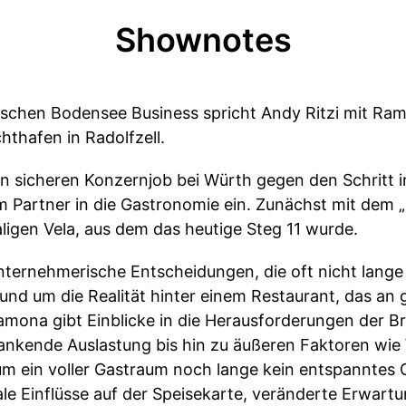
Shownotes
isschen Bodensee Business spricht Andy Ritzi mit Ram
hthafen in Radolfzell.
en sicheren Konzernjob bei Würth gegen den Schritt i
m Partner in die Gastronomie ein. Zunächst mit dem „
gen Vela, aus dem das heutige Steg 11 wurde.
ternehmerische Entscheidungen, die oft nicht lang
nd um die Realität hinter einem Restaurant, das an
amona gibt Einblicke in die Herausforderungen der B
nkende Auslastung bis hin zu äußeren Faktoren wie W
um ein voller Gastraum noch lange kein entspanntes 
ale Einflüsse auf der Speisekarte, veränderte Erwar