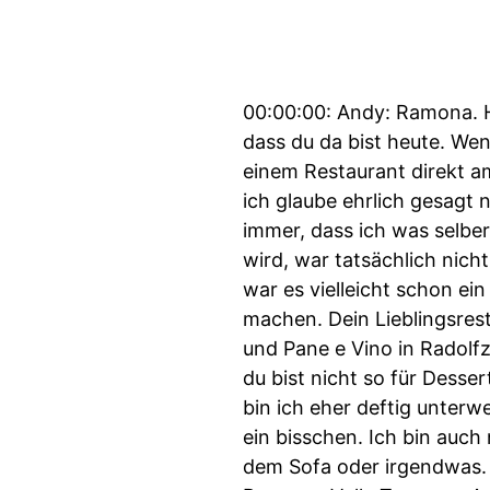
00:00:00: Andy: Ramona. Herzlich willkommen vom Steg 11 hier zu uns in den Podcast. Freut mich sehr, dass du da bist heute. Wenn man dir während deines Studiums gesagt hätte, dass du mal in der Gastro mit einem Restaurant direkt am See selbstständig sein wirst, was hättest du geantwortet? Ramona: Puh. Also ich glaube ehrlich gesagt nein, daran glaube ich nicht, weil gar keine Idee dazu da war. Ich wusste schon immer, dass ich was selber machen möchte, dass ich eigenständig sein möchte. Aber dass es dann das wird, war tatsächlich nicht klar. Aber wenn man jetzt zurückblickend das alles Revue passieren lässt, dann war es vielleicht schon ein bisschen klar. Andy: Ich würde zum Einstieg gerne eine schnelle Fragerunde machen. Dein Lieblingsrestaurant am Bodensee. Ramona: Es gibt mehrere, aber Pferdehof in Bodmann und Pane e Vino in Radolfzell. Andy: Vorspeise oder Dessert? Ramona: Vorspeise. Andy: Das kam schnell. du bist nicht so für Dessert, oder? Ramona: Doch, schon auch für andere? Auf jeden Fall. Für mich selber bin ich eher deftig unterwegs. Ich mag lieber salzig als süß. Süß geht schon mal, aber dann wirklich nur so ein bisschen. Ich bin auch nicht keine Naschkatze oder so, ich brauche jetzt keine Gummibärchen auf dem Sofa oder irgendwas. Lieber Chips oder Nüsse. Andy: Lieber voller Gastraum oder volle Terrasse. Ramona: Volle Terrasse. Andy: Bauchgefühl oder Businessplan? Ramona: Bauchgefühl Andy: Gastronomie ist für dich... Ramona: Kreativ. Andy: Ich würde jetzt gern ein bisschen auf deinen Werdegang eingehen. Und auf natürlich die Entwicklung auch bis hin zum Steg 11. Du hast International Business studiert in Aalen. Vielleicht kannst du mal erzählen, wie du dazu kamst und wie sich das ergeben hat. Ramona: ...dass ich studiert habe? Vor ein paar Jahren war das, glaube ich, noch so typisch. Vielleicht ist es auch heute typisch. Weiß ich nicht. Würde sagen, ich habe Abitur gemacht und dann war das so klar, dass man das macht, dass man studieren geht. War irgendwie auch so ein bisschen Schluri in meiner Abizeit. Vielleicht kennt das der ein oder andere. Habe tatsächlich doch aufgrund von meinem Sprachentalent vielleicht so ein bisschen einen Studienplatz bekommen in Aalen. Und das war auch die oder damals eine der wenigen Unis oder FHs, die International Business angeboten haben. Also gerade mit internationalem Schwerpunkt. Das war mir schon sehr wichtig. Und dann hab ich das gemacht. Andy: Und warst du da auch im Ausland? Dann? Ramona: Ja, war ich. Andy: Okay. Wo warst du da? Ramona: Auf Teneriffa. Tatsächlich? Da ich