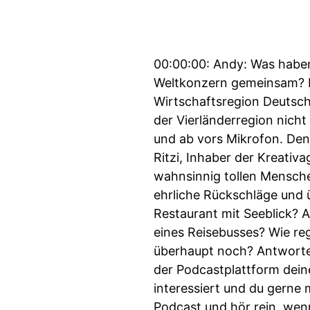
00:00:00: Andy: Was haben
Weltkonzern gemeinsam? Ric
Wirtschaftsregion Deutsch
der Vierländerregion nic
und ab vors Mikrofon. Den
Ritzi, Inhaber der Kreativ
wahnsinnig tollen Mensche
ehrliche Rückschläge und
Restaurant mit Seeblick? A
eines Reisebusses? Wie re
überhaupt noch? Antworten
der Podcastplattform deine
interessiert und du gerne
Podcast und hör rein, wenn